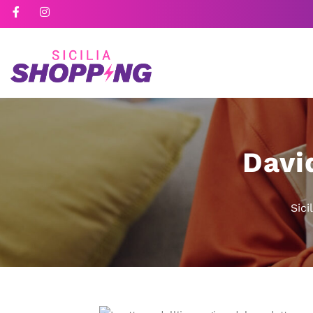
Davi
Sici