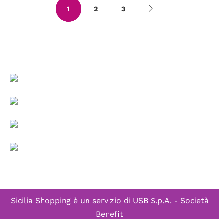
1
2
3
Sicilia Shopping è un servizio di
USB S.p.A. - Società
Benefit