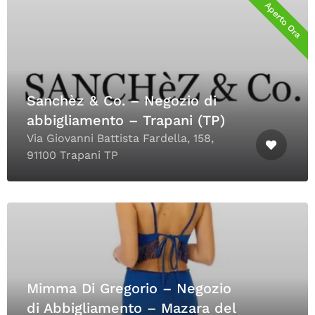
Aperto Ora
Sanchèz & Co. – Negozio di
abbigliamento – Trapani (TP)
Via Giovanni Battista Fardella, 158,
91100 Trapani TP
Mimma Di Gregorio – Negozio
di Abbigliamento – Mazara del