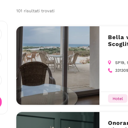
101
risultati
trovati
Bella 
Scogli
SP19, 
33130
Hotel
Onoran