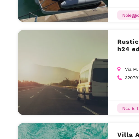
Noleggi
Rustic
h24 ed
Via M.
32079
Ncc E T
Villa 