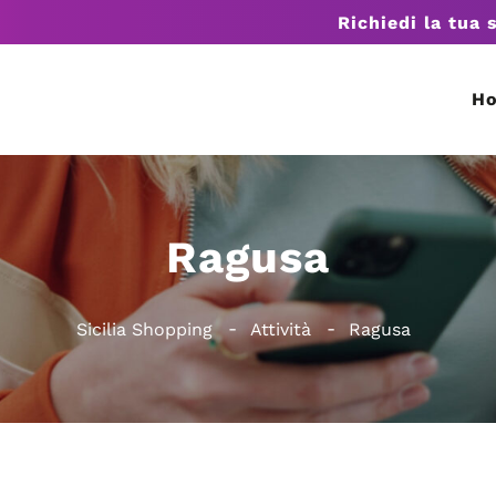
Richiedi la tua 
H
Ragusa
Sicilia Shopping
Attività
Ragusa