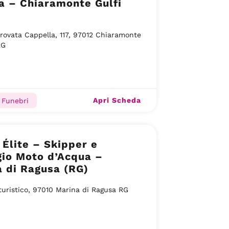
a – Chiaramonte Gulfi
trovata Cappella, 117, 97012 Chiaramonte
RG
Apri Scheda
 Funebri
a Élite – Skipper e
gio Moto d’Acqua –
 di Ragusa (RG)
turistico, 97010 Marina di Ragusa RG