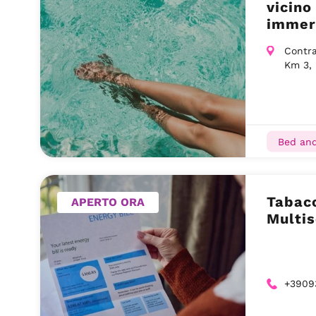
vicino
immers
Contra
Km 3, 
Bed and
Tabacc
APERTO ORA
Multis
+3909