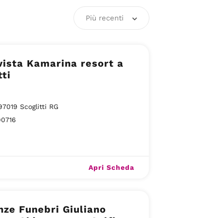
Più recenti
vista Kamarina resort a
tti
97019 Scoglitti RG
90716
Apri Scheda
ze Funebri Giuliano