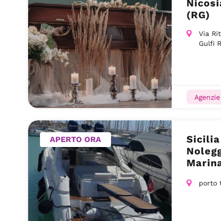
Nicosi
(RG)
Via Ri
Gulfi 
Agenzie
Sicili
APERTO ORA
Noleg
Marina
porto 