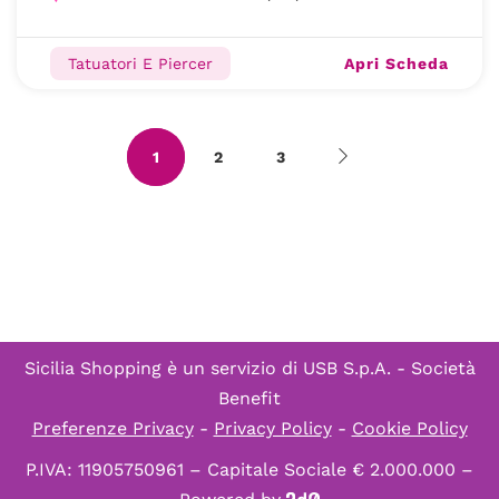
Apri Scheda
Tatuatori E Piercer
1
2
3
Sicilia Shopping è un servizio di
USB S.p.A. - Società
Benefit
Preferenze Privacy
-
Privacy Policy
-
Cookie Policy
P.IVA: 11905750961 – Capitale Sociale € 2.000.000 –