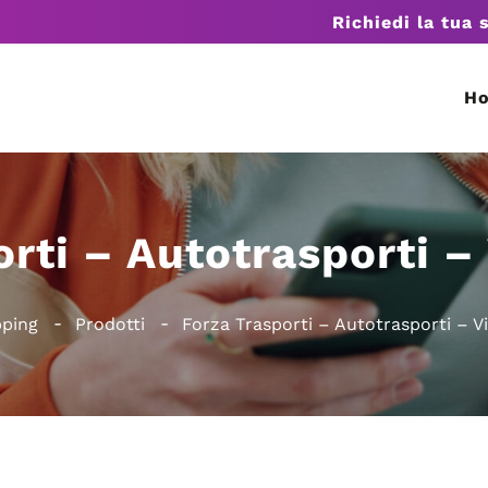
Richiedi la tua 
H
rti – Autotrasporti –
pping
Prodotti
Forza Trasporti – Autotrasporti – V