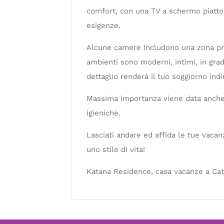
comfort, con una TV a schermo piatto
esigenze.
Alcune camere includono una zona pran
ambienti sono moderni, intimi, in gra
dettaglio renderà il tuo soggiorno ind
Massima importanza viene data anche a
igieniche.
Lasciati andare ed affida le tue vacanz
uno stile di vita!
Katana Residence, casa vacanze a Cata