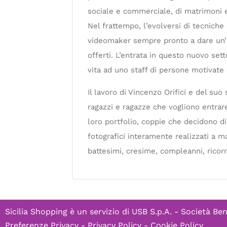
sociale e commerciale, di matrimoni e
Nel frattempo, l’evolversi di tecniche
videomaker sempre pronto a dare un’im
offerti. L’entrata in questo nuovo set
vita ad uno staff di persone motivate
Il lavoro di Vincenzo Orifici e del suo 
ragazzi e ragazze che vogliono entrar
loro portfolio, coppie che decidono d
fotografici interamente realizzati a 
battesimi, cresime, compleanni, ricorr
Sicilia Shopping è un servizio di
USB S.p.A. - Società Ben
Preferenze Privacy
-
Privacy Policy
-
Cookie Policy