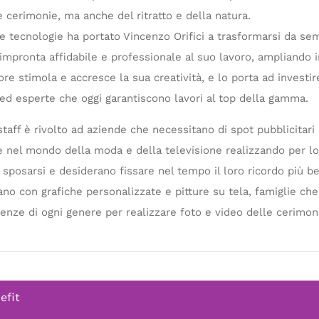
 cerimonie, ma anche del ritratto e della natura.
 e tecnologie ha portato Vincenzo Orifici a trasformarsi da sem
pronta affidabile e professionale al suo lavoro, ampliando i
tore stimola e accresce la sua creatività, e lo porta ad invest
 ed esperte che oggi garantiscono lavori al top della gamma.
staff è rivolto ad aziende che necessitano di spot pubblicitari p
e nel mondo della moda e della televisione realizzando per lor
i sposarsi e desiderano fissare nel tempo il loro ricordo più 
mano con grafiche personalizzate e pitture su tela, famiglie c
enze di ogni genere per realizzare foto e video delle cerimoni
efit