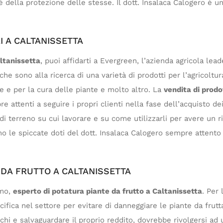
é della protezione delle stesse. Il dott. Insalaca Calogero è u
I A CALTANISSETTA
altanissetta
, puoi affidarti a Evergreen, l’azienda agricola lead
 che sono alla ricerca di una varietà di prodotti per l’agricol
ne e per la cura delle piante e molto altro. La
vendita di prodo
re attenti a seguire i propri clienti nella fase dell’acquisto de
o di terreno su cui lavorare e su come utilizzarli per avere un 
o le spiccate doti del dott. Insalaca Calogero sempre attento 
 DA FRUTTO A CALTANISSETTA
omo,
esperto di potatura piante da frutto a Caltanissetta
. Per 
fica nel settore per evitare di danneggiare le piante da frutta
ischi e salvaguardare il proprio reddito, dovrebbe rivolgersi ad