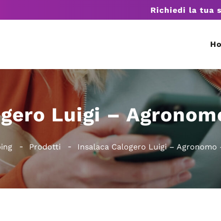
Richiedi la tua 
H
ogero Luigi – Agronomo
ping
Prodotti
Insalaca Calogero Luigi – Agronomo 