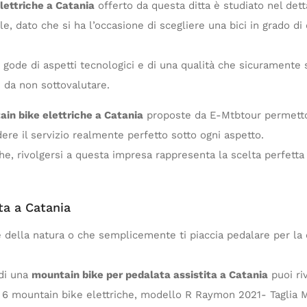
lettriche a Catania
offerto da questa ditta è studiato nel dett
le, dato che si ha l’occasione di scegliere una bici in grado di 
gode di aspetti tecnologici e di una qualità che sicuramente s
e da non sottovalutare.
ain bike elettriche a Catania
proposte da E-Mtbtour permetto
dere il servizio realmente perfetto sotto ogni aspetto.
he, rivolgersi a questa impresa rappresenta la scelta perfetta p
ta a Catania
 della natura o che semplicemente ti piaccia pedalare per la c
 di una
mountain bike per pedalata assistita a Catania
puoi ri
 6 mountain bike elettriche, modello R Raymon 2021- Taglia M