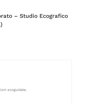
orato – Studio Ecografico
)
ioni ecoguidate.