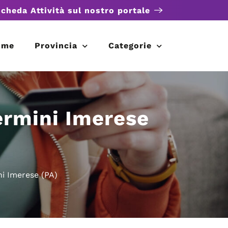
scheda Attività sul nostro portale
ome
Provincia
Categorie
ermini Imerese
i Imerese (PA)