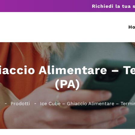
Richiedi la tua 
H
iaccio Alimentare – T
(PA)
g
Prodotti
Ice Cube – Ghiaccio Alimentare – Termin