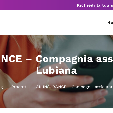
Richiedi la tua 
H
NCE – Compagnia assi
Lubiana
ng
Prodotti
AK INSURANCE – Compagnia assicurati