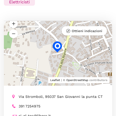
Elettricisti
Ottieni indicazioni
Leaflet
| ©
OpenStreetMap
contributors
Via Stromboli, 95037 San Giovanni la punta CT
391 7254975
si-el-tec@libero.it