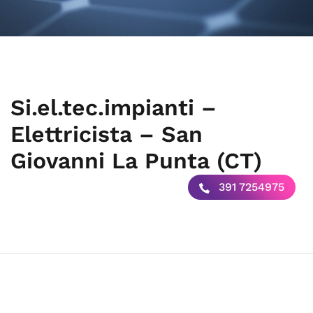
Si.el.tec.impianti –
Elettricista – San
Giovanni La Punta (CT)
391 7254975