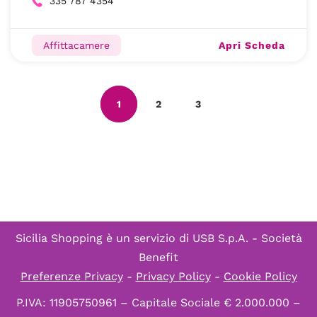
335 787 4354
Apri Scheda
Affittacamere
1
2
3
Sicilia Shopping è un servizio di
USB S.p.A. - Società
Benefit
Preferenze Privacy
-
Privacy Policy
-
Cookie Policy
P.IVA: 11905750961 – Capitale Sociale € 2.000.000 –