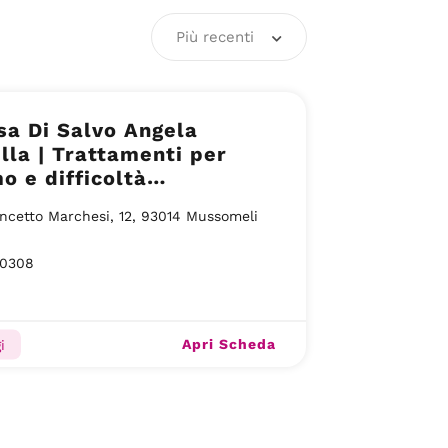
Più recenti
sa Di Salvo Angela
lla | Trattamenti per
o e difficoltà
apprendimento a
ncetto Marchesi, 12, 93014 Mussomeli
meli (CL)
20308
Apri Scheda
i