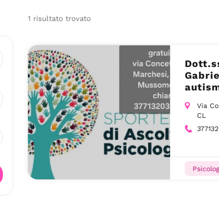
1
risultato
trovato
Dott.s
Gabrie
autism
dell’
Via Co
Musso
CL
37713
Psicolog