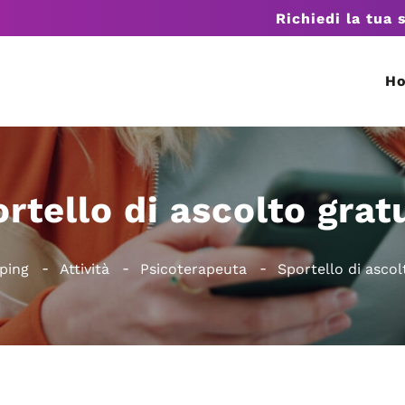
Richiedi la tua 
H
rtello di ascolto grat
pping
Attività
Psicoterapeuta
Sportello di ascol