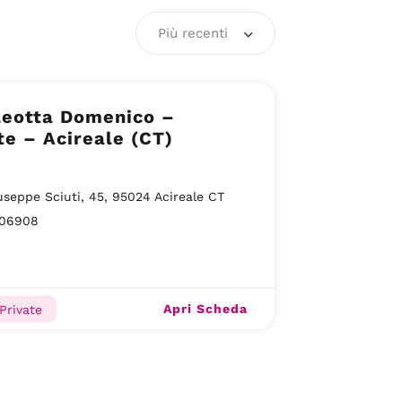
Più recenti
Leotta Domenico –
e – Acireale (CT)
useppe Sciuti, 45, 95024 Acireale CT
06908
Apri Scheda
Private