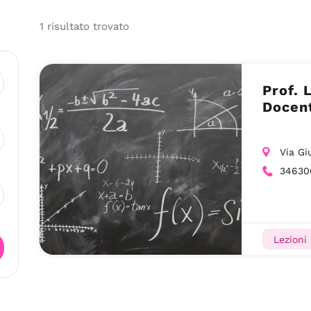
1
risultato
trovato
Prof. 
Docent
Via Gi
34630
Lezioni 