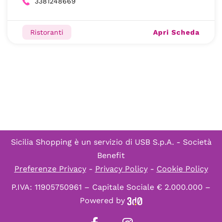
3381248669
Apri Scheda
Ristoranti
Sicilia Shopping è un servizio di
USB S.p.A. - Società
Benefit
Preferenze Privacy
-
Privacy Policy
-
Cookie Policy
P.IVA: 11905750961 – Capitale Sociale € 2.000.000 –
Powered by