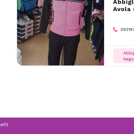
Abbigl
Avola 
09319
Abbig
Negoz
efit