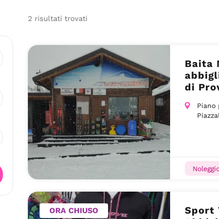
2
risultati
trovati
Baita 
abbigl
di Pr
Piano 
Piazza
Noleggio
Sport 
ORA CHIUSO