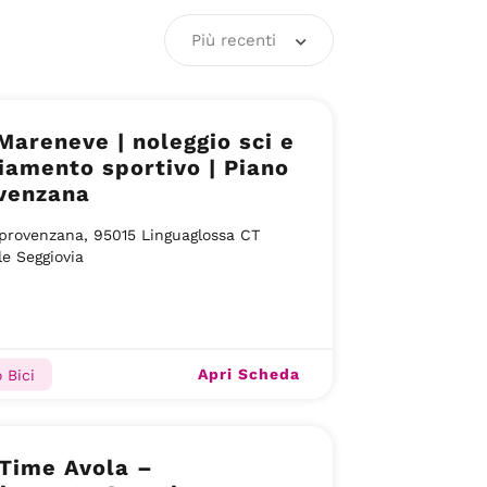
Più recenti
Mareneve | noleggio sci e
iamento sportivo | Piano
ovenzana
provenzana, 95015 Linguaglossa CT
le Seggiovia
Apri Scheda
 Bici
Time Avola –