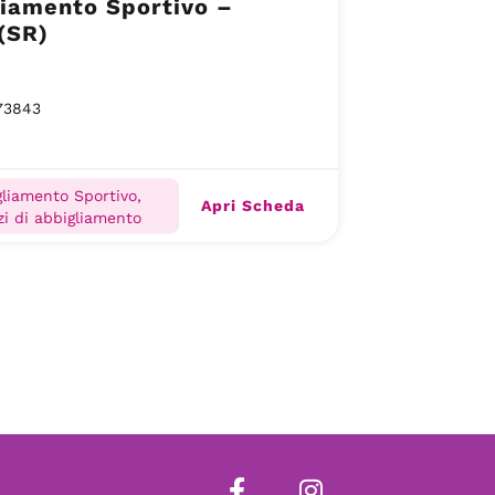
iamento Sportivo –
(SR)
73843
liamento Sportivo,
Apri Scheda
i di abbigliamento