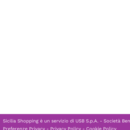
Sicilia Shopping è un servizio di
USB S.p.A. - Società Ben
Preferenze Privacy
-
Privacy Policy
-
Cookie Policy