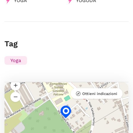
YOGA
YOGODA
Tag
Yoga
Ottieni indicazioni