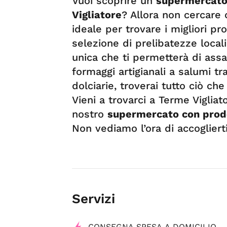
Vuoi scoprire un
supermercato 
Vigliatore
? Allora non cercare 
ideale per trovare i migliori pr
selezione di prelibatezze local
unica che ti permetterà di assa
formaggi artigianali a salumi trad
dolciarie, troverai tutto ciò c
Vieni a trovarci a Terme Vigliat
nostro
supermercato con prodot
Non vediamo l’ora di accoglierti
Servizi
CONSEGNA SPESA A DOMICILIO