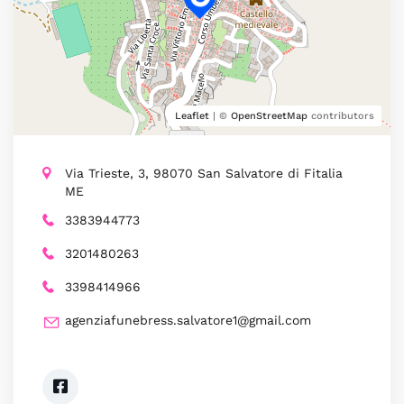
Leaflet
| ©
OpenStreetMap
contributors
Via Trieste, 3, 98070 San Salvatore di Fitalia
ME
3383944773
3201480263
3398414966
agenziafunebress.salvatore1@gmail.com