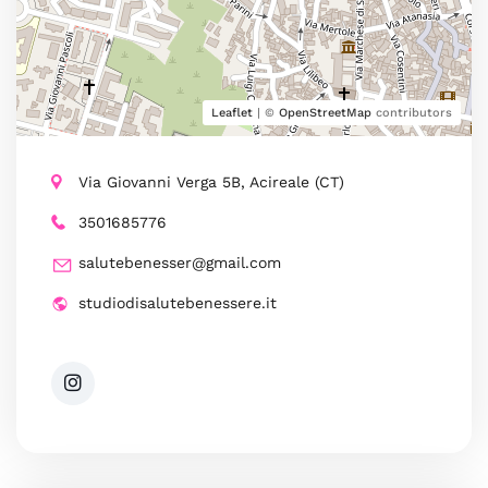
Leaflet
| ©
OpenStreetMap
contributors
Via Giovanni Verga 5B, Acireale (CT)
3501685776
salutebenesser@gmail.com
studiodisalutebenessere.it