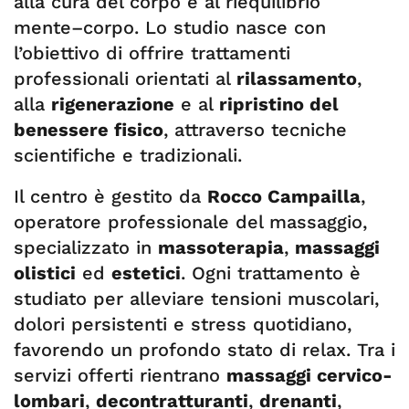
alla cura del corpo e al riequilibrio
mente–corpo. Lo studio nasce con
l’obiettivo di offrire trattamenti
professionali orientati al
rilassamento
,
alla
rigenerazione
e al
ripristino del
benessere fisico
, attraverso tecniche
scientifiche e tradizionali.
Il centro è gestito da
Rocco Campailla
,
operatore professionale del massaggio,
specializzato in
massoterapia
,
massaggi
olistici
ed
estetici
. Ogni trattamento è
studiato per alleviare tensioni muscolari,
dolori persistenti e stress quotidiano,
favorendo un profondo stato di relax. Tra i
servizi offerti rientrano
massaggi cervico-
lombari
,
decontratturanti
,
drenanti
,