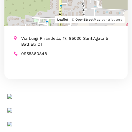
Leaflet
| ©
OpenStreetMap
contributors
Via Luigi Pirandello, 17, 95030 Sant'Agata li
Battiati CT
0955860848