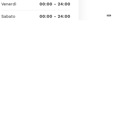
Venerdì
00:00 - 24:00
Sabato
00:00 - 24:00
Domenica
00:00 - 24:00
10 agosto 2026 05:05