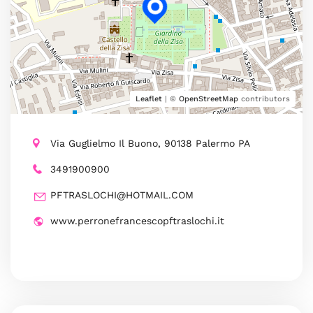
Leaflet
| ©
OpenStreetMap
contributors
Via Guglielmo Il Buono, 90138 Palermo PA
3491900900
PFTRASLOCHI@HOTMAIL.COM
www.perronefrancescopftraslochi.it