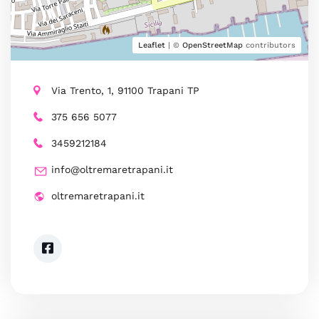
Leaflet
| ©
OpenStreetMap
contributors
Via Trento, 1, 91100 Trapani TP
375 656 5077
3459212184
info@oltremaretrapani.it
oltremaretrapani.it