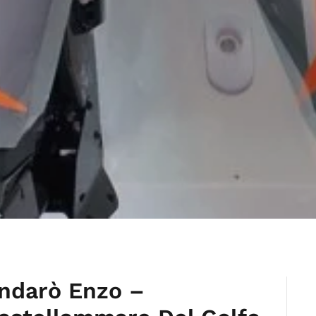
undarò Enzo –