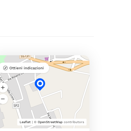
Ottieni indicazioni
Leaflet
| ©
OpenStreetMap
contributors