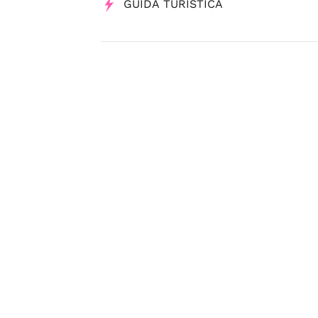
GUIDA TURISTICA
Tag
Guide Turistiche
Sicilia Shopping è un servizio di
USB S.p.A. - Società Ben
Preferenze Privacy
-
Privacy Policy
-
Cookie Policy