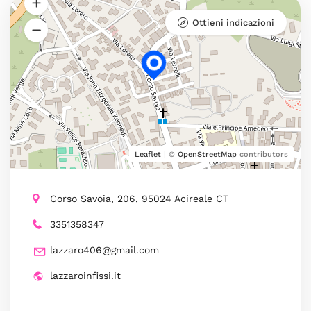
Ottieni indicazioni
Leaflet
| ©
OpenStreetMap
contributors
Corso Savoia, 206, 95024 Acireale CT
3351358347
lazzaro406@gmail.com
lazzaroinfissi.it