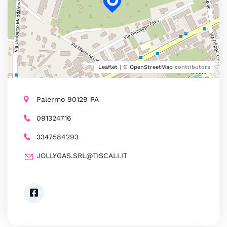
Leaflet
| ©
OpenStreetMap
contributors
Palermo 90129 PA
091324716
3347584293
JOLLYGAS.SRL@TISCALI.IT