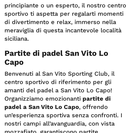
principiante o un esperto, il nostro centro
sportivo ti aspetta per regalarti momenti
di divertimento e relax, immerso nella
meraviglia di questa incantevole località
siciliana.
Partite di padel San Vito Lo
Capo
Benvenuti al San Vito Sporting Club, il
centro sportivo di riferimento per gli
amanti del padel a San Vito Lo Capo!
Organizziamo emozionanti
partite di
padel a San Vito Lo Capo
, offrendo
un’esperienza sportiva senza confronti. I
nostri campi all’avanguardia, con vista
mozzafiato, garantiscono partite