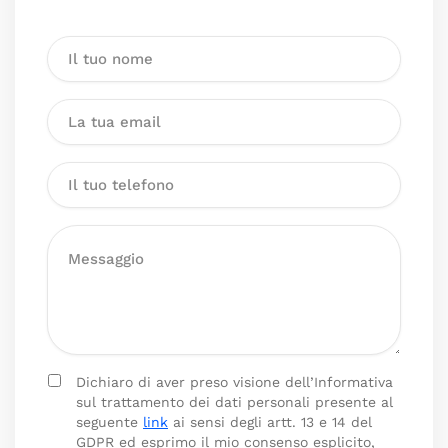
Dichiaro di aver preso visione dell’Informativa
sul trattamento dei dati personali presente al
seguente
link
ai sensi degli artt. 13 e 14 del
GDPR ed esprimo il mio consenso esplicito,