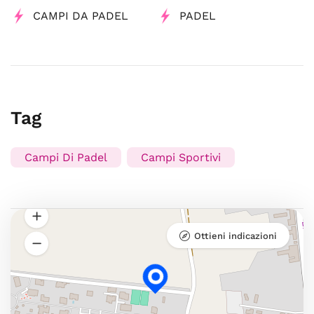
CAMPI DA PADEL
PADEL
Tag
Campi Di Padel
Campi Sportivi
Ottieni indicazioni