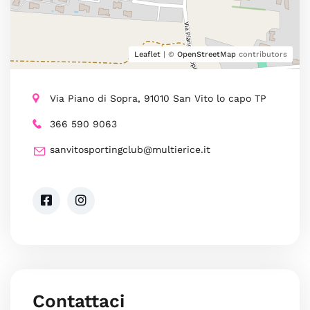
Leaflet
| ©
OpenStreetMap
contributors
Via Piano di Sopra, 91010 San Vito lo capo TP
366 590 9063
sanvitosportingclub@multierice.it
Contattaci