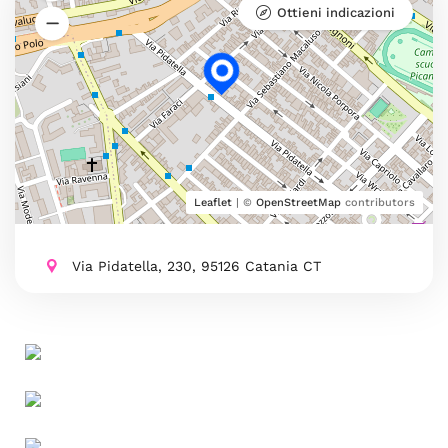
Ottieni indicazioni
Leaflet
| ©
OpenStreetMap
contributors
Via Pidatella, 230, 95126 Catania CT