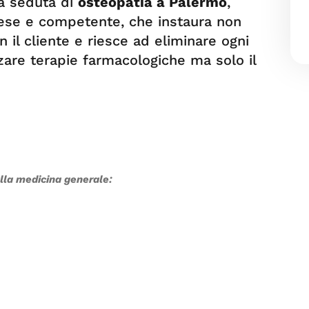
a seduta di
osteopatia a Palermo
,
tese e competente, che instaura non
il cliente e riesce ad eliminare ogni
zare terapie farmacologiche ma solo il
alla medicina generale: