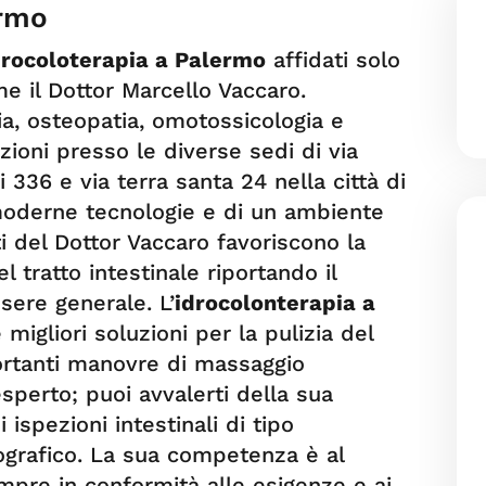
ermo
drocoloterapia a Palermo
affidati solo
me il Dottor Marcello Vaccaro.
ia, osteopatia, omotossicologia e
zioni presso le diverse sedi di via
 336 e via terra santa 24 nella città di
 moderne tecnologie e di un ambiente
ti del Dottor Vaccaro favoriscono la
el tratto intestinale riportando il
sere generale. L’
idrocolonterapia a
 migliori soluzioni per la pulizia del
portanti manovre di massaggio
esperto; puoi avvalerti della sua
 ispezioni intestinali di tipo
ografico. La sua competenza è al
empre in conformità alle esigenze e ai