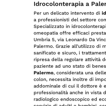
Idrocolonterapia a Pal
Per un delicato intervento di
i
a professionisti del settore co
Specializzato in idrocolonterap
omeopatia offre efficaci presta
Umbria 5, via Leonardo Da Vinci
Palermo. Grazie all’utilizzo di
sanificato e sicuro, i trattamen
ripresa della regolare attività d
paziente ad uno stato di benes
Palermo
, considerata una delle
colon, necessita inoltre di im
addominale di cui il dottore è 
professionalità anche in vista di
radiologico endoscopico ed ec
servizio di adulti e bambini, s