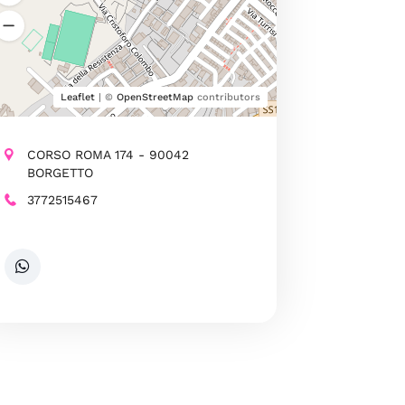
Leaflet
| ©
OpenStreetMap
contributors
CORSO ROMA 174 - 90042
BORGETTO
3772515467