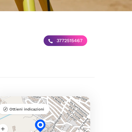
3772515467
Ottieni indicazioni