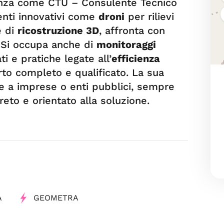
tenza come CTU – Consulente Tecnico
menti innovativi come
droni
per rilievi
e di
ricostruzione 3D
, affronta con
. Si occupa anche di
monitoraggi
ati e pratiche legate all’
efficienza
to completo e qualificato. La sua
 che a imprese o enti pubblici, sempre
eto e orientato alla soluzione.
A
GEOMETRA