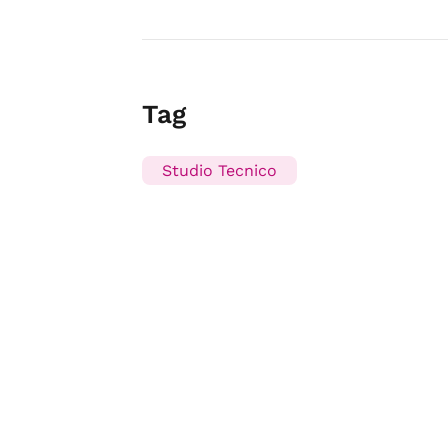
Tag
Studio Tecnico
Sicilia Shopping è un servizio di
USB S.p.A. - Società Ben
Preferenze Privacy
-
Privacy Policy
-
Cookie Policy