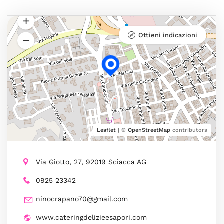
Ottieni indicazioni
Leaflet
| ©
OpenStreetMap
contributors
Via Giotto, 27, 92019 Sciacca AG
0925 23342
ninocrapano70@gmail.com
www.cateringdelizieesapori.com