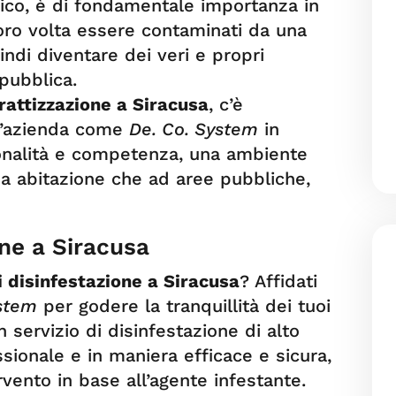
fico, è di fondamentale importanza in
loro volta essere contaminati da una
indi diventare dei veri e propri
 pubblica.
erattizzazione a Siracusa
, c’è
n’azienda come
De. Co. System
in
ionalità e competenza, una ambiente
una abitazione che ad aree pubbliche,
one a Siracusa
i disinfestazione a Siracusa
? Affidati
stem
per godere la tranquillità dei tuoi
 servizio di disinfestazione di alto
ssionale e in maniera efficace e sicura,
rvento in base all’agente infestante.