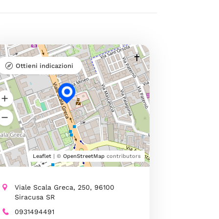
Ottieni indicazioni
Leaflet
| ©
OpenStreetMap
contributors
Viale Scala Greca, 250, 96100
Siracusa SR
0931494491