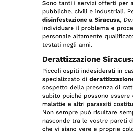
Sono tanti i servizi offerti per
pubbliche, civili e industriali.
disinfestazione a Siracusa
,
De
individuare il problema e proce
personale altamente qualificato,
testati negli anni.
Derattizzazione Siracu
Piccoli ospiti indesiderati in ca
specializzato di
derattizzazion
sospetto della presenza di ratti
subito poiché possono essere da
malattie e altri parassiti costit
Non sempre può risultare sempl
nasconde tra le vostre pareti di
che vi siano vere e proprie col