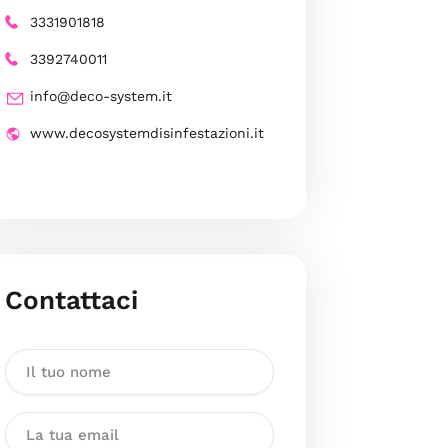
3331901818
3392740011
info@deco-system.it
www.decosystemdisinfestazioni.it
Contattaci