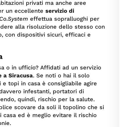
 abitazioni privati ma anche aree
 Per un eccellente
servizio di
.Co.System
effettua sopralluoghi per
dere alla risoluzione dello stesso con
 con dispositivi sicuri, efficaci e
sa
sa o in ufficio? Affidati ad un servizio
e a Siracusa
. Se noti o hai il solo
 e topi in casa è consigliabile agire
vvero infestanti, portatori di
uendo, quindi, rischio per la salute.
ice scovare da soli il topolino che si
 casa ed è meglio evitare il rischio
onie.