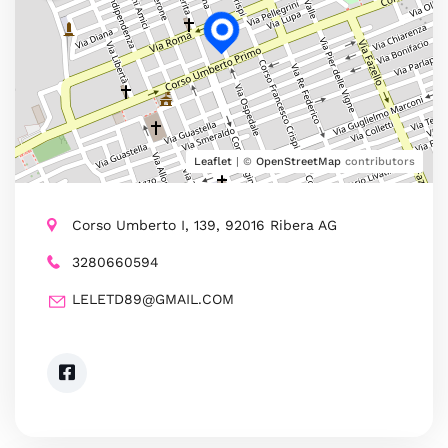
Leaflet
| ©
OpenStreetMap
contributors
Corso Umberto I, 139, 92016 Ribera AG
3280660594
LELETD89@GMAIL.COM