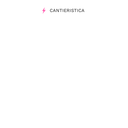
CANTIERISTICA
NOLEGGIO
RIPARAZIONE VELE
Tag
Noleggio Barche