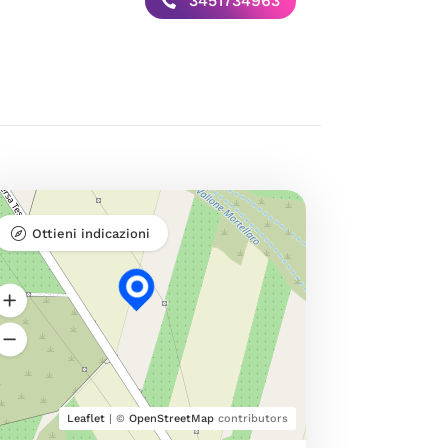
3451734963
Ottieni indicazioni
Leaflet
| ©
OpenStreetMap
contributors