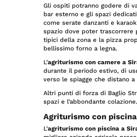
Gli ospiti potranno godere di va
bar esterno e gli spazi dedicati
come serate danzanti e karaoke.
spazio dove poter trascorrere p
tipici della zona e la pizza pro
bellissimo forno a legna.
L’
agriturismo con camere a Si
durante il periodo estivo, di u
verso le spiagge che distano a 
Altri punti di forza di Baglio St
spazi e l’abbondante colazione
Agriturismo con piscina
L’
agriturismo con piscina a Si
migliore azienda agricola prese