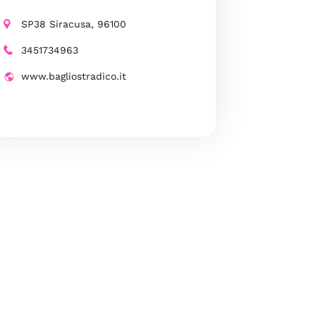
SP38 Siracusa, 96100
3451734963
www.bagliostradico.it