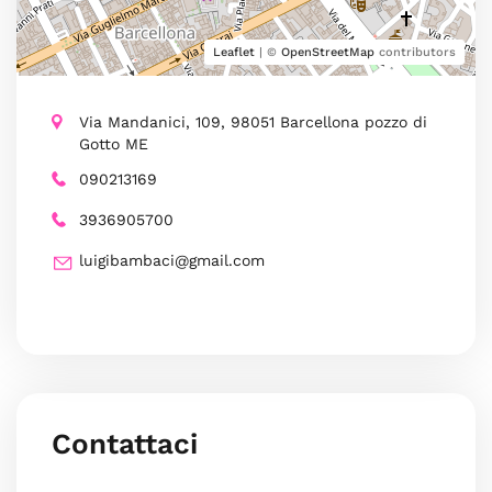
Leaflet
| ©
OpenStreetMap
contributors
Via Mandanici, 109, 98051 Barcellona pozzo di
Gotto ME
090213169
3936905700
luigibambaci@gmail.com
Contattaci