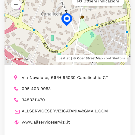
Ottieni indicazioni
Leaflet
| ©
OpenStreetMap
contributors
Via Novaluce, 66/H 95030 Canalicchio CT
095 403 9953
3483311470
ALLSERVICESERVIZICATANIA@GMAIL.COM
www.allserviceservizi.it