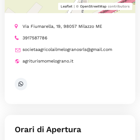
Leaflet
| ©
OpenStreetMap
contributors
Via Fiumarella, 19, 98057 Milazzo ME
3917587786
societaagricolailmelogranosrls@gmail.com
agriturismomelograno.it
Orari di Apertura