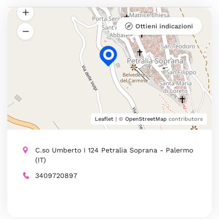
Ottieni indicazioni
Leaflet
| ©
OpenStreetMap
contributors
C.so Umberto I 124 Petralia Soprana - Palermo
(IT)
3409720897